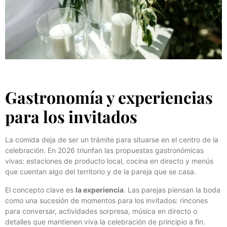
Gastronomía y experiencias
para los invitados
La comida deja de ser un trámite para situarse en el centro de la
celebración. En 2026 triunfan las propuestas gastronómicas
vivas: estaciones de producto local, cocina en directo y menús
que cuentan algo del territorio y de la pareja que se casa.
El concepto clave es
la experiencia
. Las parejas piensan la boda
como una sucesión de momentos para los invitados: rincones
para conversar, actividades sorpresa, música en directo o
detalles que mantienen viva la celebración de principio a fin.